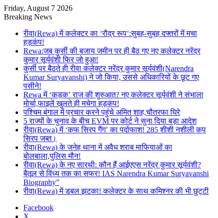
Friday, August 7 2026
Breaking News
रीवा(Rewa) में कलेक्टर का ‘रौद्र रूप’:सुबह-सुबह दफ्तरों में मचा
हड़कंप!
Rewa:जब कुर्सी की बजाय जमीन पर ही बैठ गए नए कलेक्टर नरेंद्र
कुमार सूर्यवंशी फिर जो हुआ!
कुर्सी पर बैठते ही रीवा कलेक्टर नरेंद्र कुमार सूर्यवंशी(Narendra
Kumar Suryavanshi) ने जो किया, उससे अधिकारियों के छूट गए
पसीने!
Rewa में ‘कड़क’ राज की शुरुआत? नए कलेक्टर सूर्यवंशी ने संभाला
मोर्चा,फाइलें खुलते ही मचेगा हड़कंप!
पश्चिम बंगाल में प्रचार करने पहुंचे अमित शाह,चौतरफा घिरे
5 राज्यों के चुनाव के बीच EVM पर कोर्ट ने सुना दिया बड़ा आदेश
रीवा(Rewa) में ‘कफ सिरप गैंग’ का पर्दाफाश! 285 शीशी नशीली कप
सिरप जब्त।
रीवा(Rewa) के जनेह थाना में अवैध शराब माफियाओं का
बोलबाला,पुलिस मौन!
रीवा(Rewa) के नए सारथी: कौन हैं आईएएस नरेंद्र कुमार सूर्यवंशी?
बैतूल से विंध्य तक का सफर! IAS Narendra Kumar Suryavanshi
Biography”
रीवा(Rewa) में डबल झटका! कलेक्टर के साथ कमिश्नर की भी छुट्टी
Facebook
X