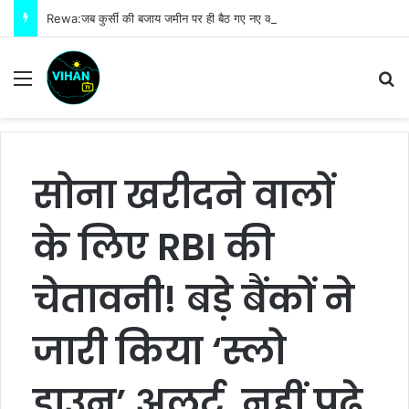
Rewa:जब कुर्सी की बजाय जमीन पर ही बैठ गए नए कलेक्टर नरेंद्र कुमार सूर्यवंशी फिर जो हुआ!
Menu
S
सोना खरीदने वालों
के लिए RBI की
चेतावनी! बड़े बैंकों ने
जारी किया ‘स्लो
डाउन’ अलर्ट, नहीं पढ़े