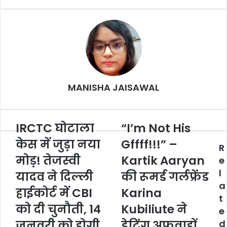
MANISHA JAISAWAL
IRCTC घोटाला
“I’m Not His
केस में जुड़ा नया
Gffff!!!” –
R
मोड़! तेजस्वी
Kartik Aaryan
e
l
यादव ने दिल्ली
की रूमर्ड गर्लफ्रेंड
a
हाईकोर्ट में CBI
Karina
t
को दी चुनौती, 14
Kubiliute ने
e
जनवरी को होगी
डेटिंग अफवाहों
d