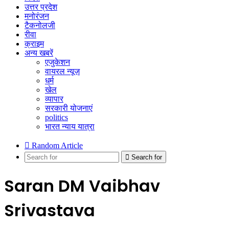
उत्तर प्रदेश
मनोरंजन
टैकनोलजी
रीवा
क्राइम
अन्य खबरें
एजुकेशन
वायरल न्यूज़
धर्म
खेल
व्यापार
सरकारी योजनाएं
politics
भारत न्याय यात्रा
Random Article
Search for
Saran DM Vaibhav
Srivastava