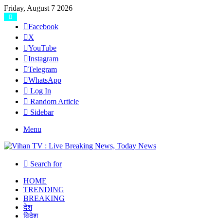
Friday, August 7 2026
Facebook
X
YouTube
Instagram
Telegram
WhatsApp
Log In
Random Article
Sidebar
Menu
Search for
HOME
TRENDING
BREAKING
देश
विदेश