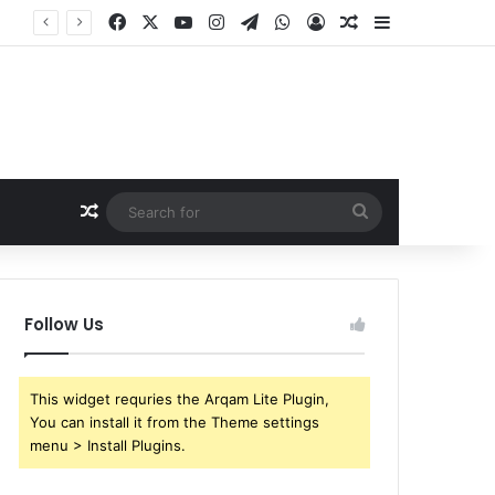
Facebook
X
YouTube
Instagram
Telegram
WhatsApp
Log In
Random Article
Sidebar
Random Article
Search
for
Follow Us
This widget requries the Arqam Lite Plugin,
You can install it from the Theme settings
menu > Install Plugins.