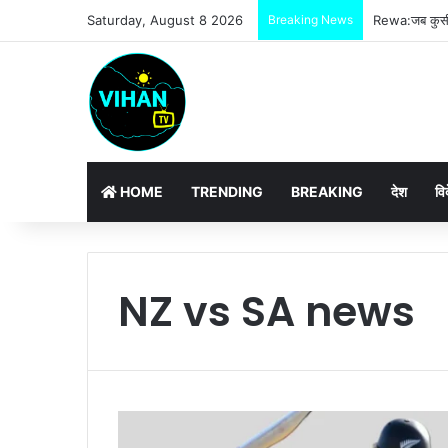
Saturday, August 8 2026
Breaking News
Rewa:जब कुर्सी
HOME
TRENDING
BREAKING
देश
वि
NZ vs SA news