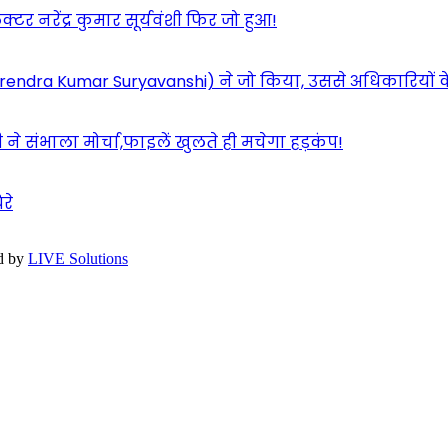
 नरेंद्र कुमार सूर्यवंशी फिर जो हुआ!
शी(Narendra Kumar Suryavanshi) ने जो किया, उससे अधिकारियों 
ने संभाला मोर्चा,फाइलें खुलते ही मचेगा हड़कंप!
रे
d by
LIVE Solutions