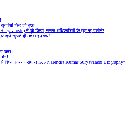
!
सूर्यवंशी फिर जो हुआ!
mar Suryavanshi) ने जो किया, उससे अधिकारियों के छूट गए पसीने!
,फाइलें खुलते ही मचेगा हड़कंप!
रप जब्त।
 मौन!
बैतूल से विंध्य तक का सफर! IAS Narendra Kumar Suryavanshi Biography”