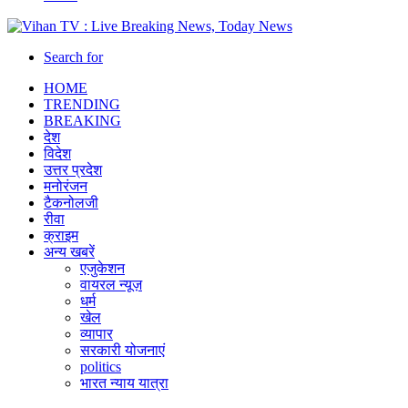
Search for
HOME
TRENDING
BREAKING
देश
विदेश
उत्तर प्रदेश
मनोरंजन
टैकनोलजी
रीवा
क्राइम
अन्य खबरें
एजुकेशन
वायरल न्यूज़
धर्म
खेल
व्यापार
सरकारी योजनाएं
politics
भारत न्याय यात्रा