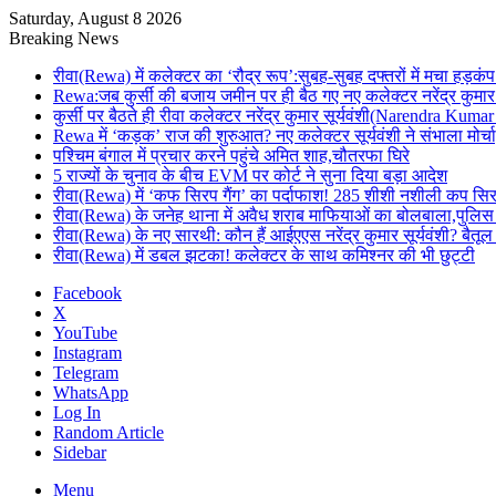
Saturday, August 8 2026
Breaking News
रीवा(Rewa) में कलेक्टर का ‘रौद्र रूप’:सुबह-सुबह दफ्तरों में मचा हड़कंप
Rewa:जब कुर्सी की बजाय जमीन पर ही बैठ गए नए कलेक्टर नरेंद्र कुमार 
कुर्सी पर बैठते ही रीवा कलेक्टर नरेंद्र कुमार सूर्यवंशी(Narendra Ku
Rewa में ‘कड़क’ राज की शुरुआत? नए कलेक्टर सूर्यवंशी ने संभाला मोर्चा
पश्चिम बंगाल में प्रचार करने पहुंचे अमित शाह,चौतरफा घिरे
5 राज्यों के चुनाव के बीच EVM पर कोर्ट ने सुना दिया बड़ा आदेश
रीवा(Rewa) में ‘कफ सिरप गैंग’ का पर्दाफाश! 285 शीशी नशीली कप सि
रीवा(Rewa) के जनेह थाना में अवैध शराब माफियाओं का बोलबाला,पुलिस
रीवा(Rewa) के नए सारथी: कौन हैं आईएएस नरेंद्र कुमार सूर्यवंशी? 
रीवा(Rewa) में डबल झटका! कलेक्टर के साथ कमिश्नर की भी छुट्टी
Facebook
X
YouTube
Instagram
Telegram
WhatsApp
Log In
Random Article
Sidebar
Menu