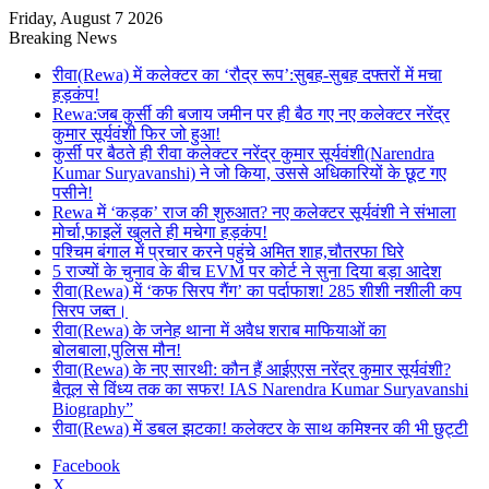
Friday, August 7 2026
Breaking News
रीवा(Rewa) में कलेक्टर का ‘रौद्र रूप’:सुबह-सुबह दफ्तरों में मचा
हड़कंप!
Rewa:जब कुर्सी की बजाय जमीन पर ही बैठ गए नए कलेक्टर नरेंद्र
कुमार सूर्यवंशी फिर जो हुआ!
कुर्सी पर बैठते ही रीवा कलेक्टर नरेंद्र कुमार सूर्यवंशी(Narendra
Kumar Suryavanshi) ने जो किया, उससे अधिकारियों के छूट गए
पसीने!
Rewa में ‘कड़क’ राज की शुरुआत? नए कलेक्टर सूर्यवंशी ने संभाला
मोर्चा,फाइलें खुलते ही मचेगा हड़कंप!
पश्चिम बंगाल में प्रचार करने पहुंचे अमित शाह,चौतरफा घिरे
5 राज्यों के चुनाव के बीच EVM पर कोर्ट ने सुना दिया बड़ा आदेश
रीवा(Rewa) में ‘कफ सिरप गैंग’ का पर्दाफाश! 285 शीशी नशीली कप
सिरप जब्त।
रीवा(Rewa) के जनेह थाना में अवैध शराब माफियाओं का
बोलबाला,पुलिस मौन!
रीवा(Rewa) के नए सारथी: कौन हैं आईएएस नरेंद्र कुमार सूर्यवंशी?
बैतूल से विंध्य तक का सफर! IAS Narendra Kumar Suryavanshi
Biography”
रीवा(Rewa) में डबल झटका! कलेक्टर के साथ कमिश्नर की भी छुट्टी
Facebook
X