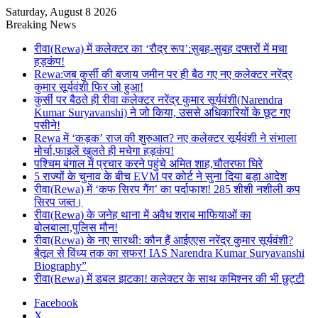
Saturday, August 8 2026
Breaking News
रीवा(Rewa) में कलेक्टर का ‘रौद्र रूप’:सुबह-सुबह दफ्तरों में मचा
हड़कंप!
Rewa:जब कुर्सी की बजाय जमीन पर ही बैठ गए नए कलेक्टर नरेंद्र
कुमार सूर्यवंशी फिर जो हुआ!
कुर्सी पर बैठते ही रीवा कलेक्टर नरेंद्र कुमार सूर्यवंशी(Narendra
Kumar Suryavanshi) ने जो किया, उससे अधिकारियों के छूट गए
पसीने!
Rewa में ‘कड़क’ राज की शुरुआत? नए कलेक्टर सूर्यवंशी ने संभाला
मोर्चा,फाइलें खुलते ही मचेगा हड़कंप!
पश्चिम बंगाल में प्रचार करने पहुंचे अमित शाह,चौतरफा घिरे
5 राज्यों के चुनाव के बीच EVM पर कोर्ट ने सुना दिया बड़ा आदेश
रीवा(Rewa) में ‘कफ सिरप गैंग’ का पर्दाफाश! 285 शीशी नशीली कप
सिरप जब्त।
रीवा(Rewa) के जनेह थाना में अवैध शराब माफियाओं का
बोलबाला,पुलिस मौन!
रीवा(Rewa) के नए सारथी: कौन हैं आईएएस नरेंद्र कुमार सूर्यवंशी?
बैतूल से विंध्य तक का सफर! IAS Narendra Kumar Suryavanshi
Biography”
रीवा(Rewa) में डबल झटका! कलेक्टर के साथ कमिश्नर की भी छुट्टी
Facebook
X