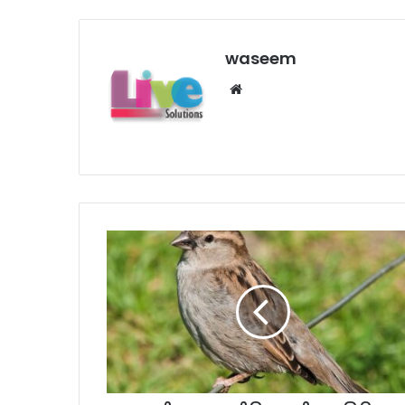
waseem
We
bsi
te