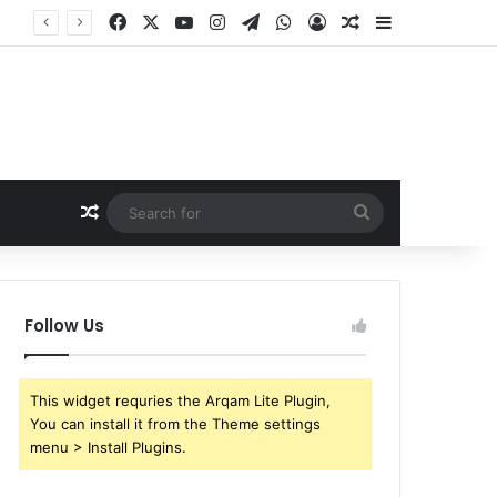
Facebook
X
YouTube
Instagram
Telegram
WhatsApp
Log In
Random Article
Sidebar
कुर्सी पर बैठते ही रीवा कलेक्टर नरेंद्र कुमार सूर्यवंशी(Narendra Kumar Suryavanshi) ने जो किया, उससे अधिकारियों के छूट गए पसीने!
Random Article
Search
for
Follow Us
This widget requries the Arqam Lite Plugin,
You can install it from the Theme settings
menu > Install Plugins.