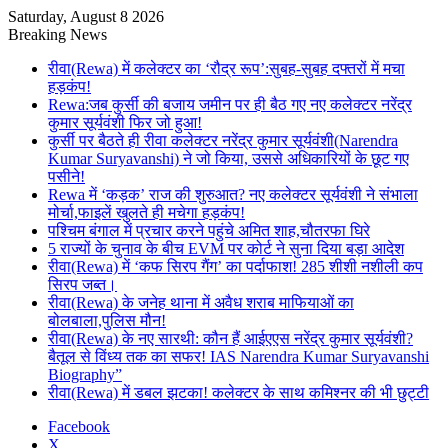
Saturday, August 8 2026
Breaking News
रीवा(Rewa) में कलेक्टर का ‘रौद्र रूप’:सुबह-सुबह दफ्तरों में मचा
हड़कंप!
Rewa:जब कुर्सी की बजाय जमीन पर ही बैठ गए नए कलेक्टर नरेंद्र
कुमार सूर्यवंशी फिर जो हुआ!
कुर्सी पर बैठते ही रीवा कलेक्टर नरेंद्र कुमार सूर्यवंशी(Narendra
Kumar Suryavanshi) ने जो किया, उससे अधिकारियों के छूट गए
पसीने!
Rewa में ‘कड़क’ राज की शुरुआत? नए कलेक्टर सूर्यवंशी ने संभाला
मोर्चा,फाइलें खुलते ही मचेगा हड़कंप!
पश्चिम बंगाल में प्रचार करने पहुंचे अमित शाह,चौतरफा घिरे
5 राज्यों के चुनाव के बीच EVM पर कोर्ट ने सुना दिया बड़ा आदेश
रीवा(Rewa) में ‘कफ सिरप गैंग’ का पर्दाफाश! 285 शीशी नशीली कप
सिरप जब्त।
रीवा(Rewa) के जनेह थाना में अवैध शराब माफियाओं का
बोलबाला,पुलिस मौन!
रीवा(Rewa) के नए सारथी: कौन हैं आईएएस नरेंद्र कुमार सूर्यवंशी?
बैतूल से विंध्य तक का सफर! IAS Narendra Kumar Suryavanshi
Biography”
रीवा(Rewa) में डबल झटका! कलेक्टर के साथ कमिश्नर की भी छुट्टी
Facebook
X