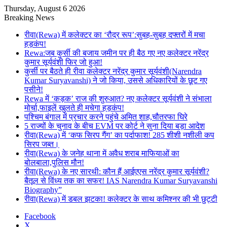
Thursday, August 6 2026
Breaking News
रीवा(Rewa) में कलेक्टर का ‘रौद्र रूप’:सुबह-सुबह दफ्तरों में मचा
हड़कंप!
Rewa:जब कुर्सी की बजाय जमीन पर ही बैठ गए नए कलेक्टर नरेंद्र
कुमार सूर्यवंशी फिर जो हुआ!
कुर्सी पर बैठते ही रीवा कलेक्टर नरेंद्र कुमार सूर्यवंशी(Narendra
Kumar Suryavanshi) ने जो किया, उससे अधिकारियों के छूट गए
पसीने!
Rewa में ‘कड़क’ राज की शुरुआत? नए कलेक्टर सूर्यवंशी ने संभाला
मोर्चा,फाइलें खुलते ही मचेगा हड़कंप!
पश्चिम बंगाल में प्रचार करने पहुंचे अमित शाह,चौतरफा घिरे
5 राज्यों के चुनाव के बीच EVM पर कोर्ट ने सुना दिया बड़ा आदेश
रीवा(Rewa) में ‘कफ सिरप गैंग’ का पर्दाफाश! 285 शीशी नशीली कप
सिरप जब्त।
रीवा(Rewa) के जनेह थाना में अवैध शराब माफियाओं का
बोलबाला,पुलिस मौन!
रीवा(Rewa) के नए सारथी: कौन हैं आईएएस नरेंद्र कुमार सूर्यवंशी?
बैतूल से विंध्य तक का सफर! IAS Narendra Kumar Suryavanshi
Biography”
रीवा(Rewa) में डबल झटका! कलेक्टर के साथ कमिश्नर की भी छुट्टी
Facebook
X