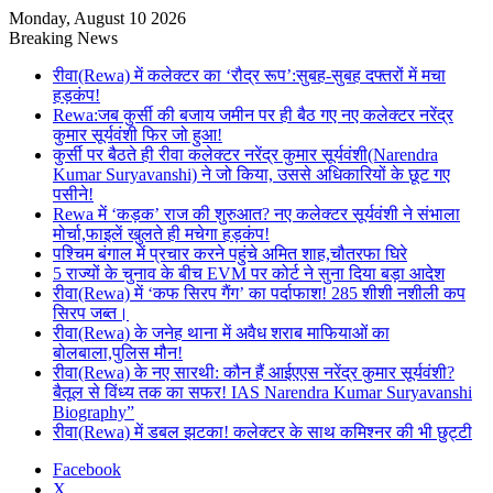
Monday, August 10 2026
Breaking News
रीवा(Rewa) में कलेक्टर का ‘रौद्र रूप’:सुबह-सुबह दफ्तरों में मचा
हड़कंप!
Rewa:जब कुर्सी की बजाय जमीन पर ही बैठ गए नए कलेक्टर नरेंद्र
कुमार सूर्यवंशी फिर जो हुआ!
कुर्सी पर बैठते ही रीवा कलेक्टर नरेंद्र कुमार सूर्यवंशी(Narendra
Kumar Suryavanshi) ने जो किया, उससे अधिकारियों के छूट गए
पसीने!
Rewa में ‘कड़क’ राज की शुरुआत? नए कलेक्टर सूर्यवंशी ने संभाला
मोर्चा,फाइलें खुलते ही मचेगा हड़कंप!
पश्चिम बंगाल में प्रचार करने पहुंचे अमित शाह,चौतरफा घिरे
5 राज्यों के चुनाव के बीच EVM पर कोर्ट ने सुना दिया बड़ा आदेश
रीवा(Rewa) में ‘कफ सिरप गैंग’ का पर्दाफाश! 285 शीशी नशीली कप
सिरप जब्त।
रीवा(Rewa) के जनेह थाना में अवैध शराब माफियाओं का
बोलबाला,पुलिस मौन!
रीवा(Rewa) के नए सारथी: कौन हैं आईएएस नरेंद्र कुमार सूर्यवंशी?
बैतूल से विंध्य तक का सफर! IAS Narendra Kumar Suryavanshi
Biography”
रीवा(Rewa) में डबल झटका! कलेक्टर के साथ कमिश्नर की भी छुट्टी
Facebook
X