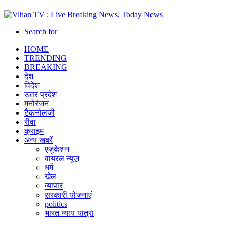
Search for
HOME
TRENDING
BREAKING
देश
विदेश
उत्तर प्रदेश
मनोरंजन
टैकनोलजी
रीवा
क्राइम
अन्य खबरें
एजुकेशन
वायरल न्यूज़
धर्म
खेल
व्यापार
सरकारी योजनाएं
politics
भारत न्याय यात्रा