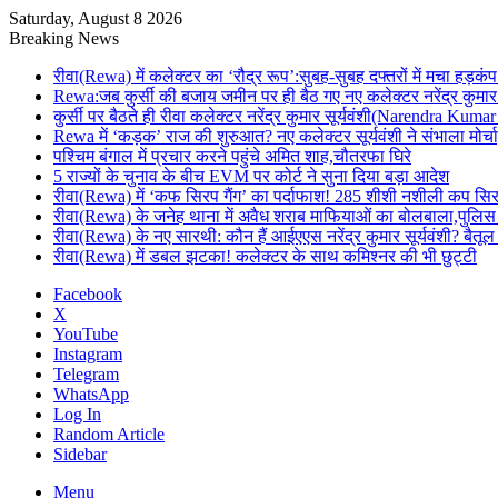
Saturday, August 8 2026
Breaking News
रीवा(Rewa) में कलेक्टर का ‘रौद्र रूप’:सुबह-सुबह दफ्तरों में मचा हड़कंप
Rewa:जब कुर्सी की बजाय जमीन पर ही बैठ गए नए कलेक्टर नरेंद्र कुमार 
कुर्सी पर बैठते ही रीवा कलेक्टर नरेंद्र कुमार सूर्यवंशी(Narendra Ku
Rewa में ‘कड़क’ राज की शुरुआत? नए कलेक्टर सूर्यवंशी ने संभाला मोर्चा
पश्चिम बंगाल में प्रचार करने पहुंचे अमित शाह,चौतरफा घिरे
5 राज्यों के चुनाव के बीच EVM पर कोर्ट ने सुना दिया बड़ा आदेश
रीवा(Rewa) में ‘कफ सिरप गैंग’ का पर्दाफाश! 285 शीशी नशीली कप सि
रीवा(Rewa) के जनेह थाना में अवैध शराब माफियाओं का बोलबाला,पुलिस
रीवा(Rewa) के नए सारथी: कौन हैं आईएएस नरेंद्र कुमार सूर्यवंशी? 
रीवा(Rewa) में डबल झटका! कलेक्टर के साथ कमिश्नर की भी छुट्टी
Facebook
X
YouTube
Instagram
Telegram
WhatsApp
Log In
Random Article
Sidebar
Menu