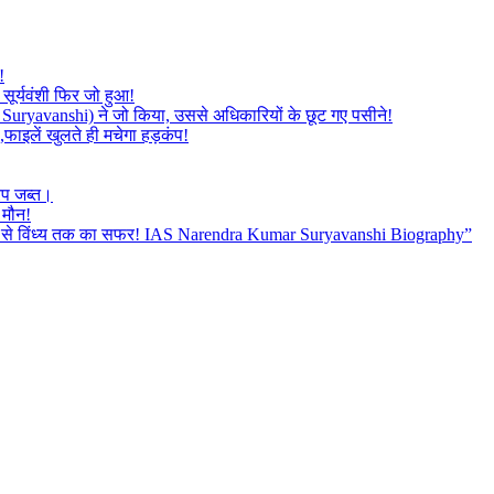
!
सूर्यवंशी फिर जो हुआ!
mar Suryavanshi) ने जो किया, उससे अधिकारियों के छूट गए पसीने!
,फाइलें खुलते ही मचेगा हड़कंप!
रप जब्त।
 मौन!
बैतूल से विंध्य तक का सफर! IAS Narendra Kumar Suryavanshi Biography”