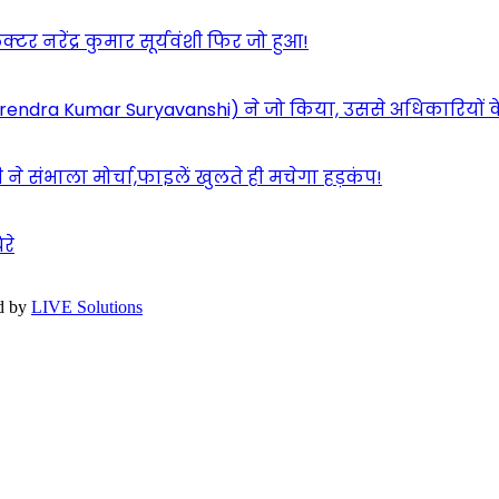
 नरेंद्र कुमार सूर्यवंशी फिर जो हुआ!
शी(Narendra Kumar Suryavanshi) ने जो किया, उससे अधिकारियों 
ने संभाला मोर्चा,फाइलें खुलते ही मचेगा हड़कंप!
रे
d by
LIVE Solutions