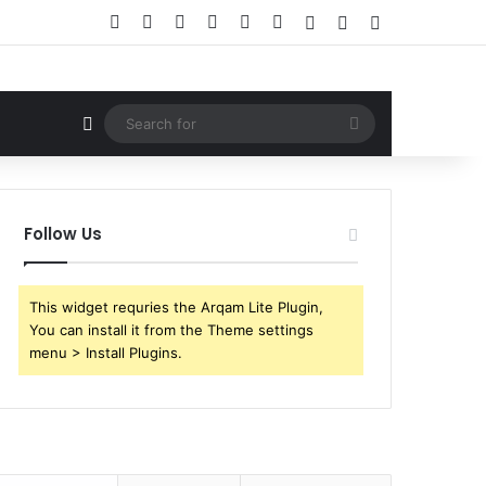
Facebook
X
YouTube
Instagram
Telegram
WhatsApp
Log In
Random Article
Sidebar
Random Article
Search
for
Follow Us
This widget requries the Arqam Lite Plugin,
You can install it from the Theme settings
menu > Install Plugins.