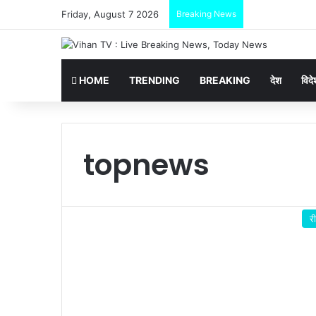
Friday, August 7 2026
Breaking News
HOME
TRENDING
BREAKING
देश
विदे
topnews
री