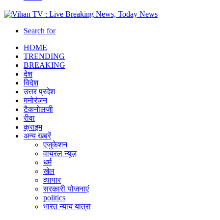
Search for
HOME
TRENDING
BREAKING
देश
विदेश
उत्तर प्रदेश
मनोरंजन
टैकनोलजी
रीवा
क्राइम
अन्य खबरें
एजुकेशन
वायरल न्यूज़
धर्म
खेल
व्यापार
सरकारी योजनाएं
politics
भारत न्याय यात्रा