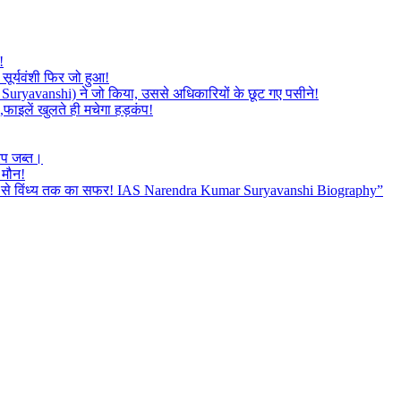
!
सूर्यवंशी फिर जो हुआ!
mar Suryavanshi) ने जो किया, उससे अधिकारियों के छूट गए पसीने!
,फाइलें खुलते ही मचेगा हड़कंप!
रप जब्त।
 मौन!
बैतूल से विंध्य तक का सफर! IAS Narendra Kumar Suryavanshi Biography”