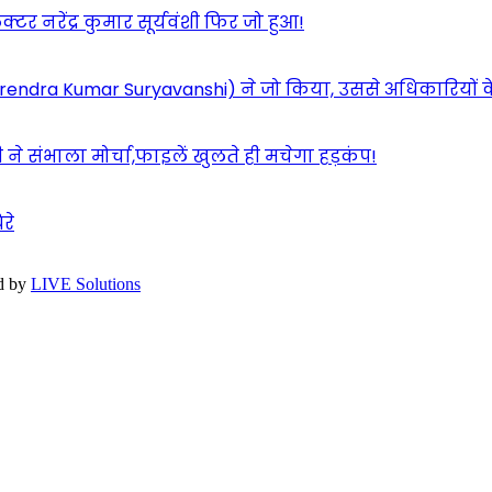
 नरेंद्र कुमार सूर्यवंशी फिर जो हुआ!
शी(Narendra Kumar Suryavanshi) ने जो किया, उससे अधिकारियों 
ने संभाला मोर्चा,फाइलें खुलते ही मचेगा हड़कंप!
रे
d by
LIVE Solutions