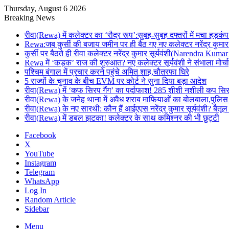
Thursday, August 6 2026
Breaking News
रीवा(Rewa) में कलेक्टर का ‘रौद्र रूप’:सुबह-सुबह दफ्तरों में मचा हड़कंप
Rewa:जब कुर्सी की बजाय जमीन पर ही बैठ गए नए कलेक्टर नरेंद्र कुमार 
कुर्सी पर बैठते ही रीवा कलेक्टर नरेंद्र कुमार सूर्यवंशी(Narendra Ku
Rewa में ‘कड़क’ राज की शुरुआत? नए कलेक्टर सूर्यवंशी ने संभाला मोर्चा
पश्चिम बंगाल में प्रचार करने पहुंचे अमित शाह,चौतरफा घिरे
5 राज्यों के चुनाव के बीच EVM पर कोर्ट ने सुना दिया बड़ा आदेश
रीवा(Rewa) में ‘कफ सिरप गैंग’ का पर्दाफाश! 285 शीशी नशीली कप सि
रीवा(Rewa) के जनेह थाना में अवैध शराब माफियाओं का बोलबाला,पुलिस
रीवा(Rewa) के नए सारथी: कौन हैं आईएएस नरेंद्र कुमार सूर्यवंशी? 
रीवा(Rewa) में डबल झटका! कलेक्टर के साथ कमिश्नर की भी छुट्टी
Facebook
X
YouTube
Instagram
Telegram
WhatsApp
Log In
Random Article
Sidebar
Menu