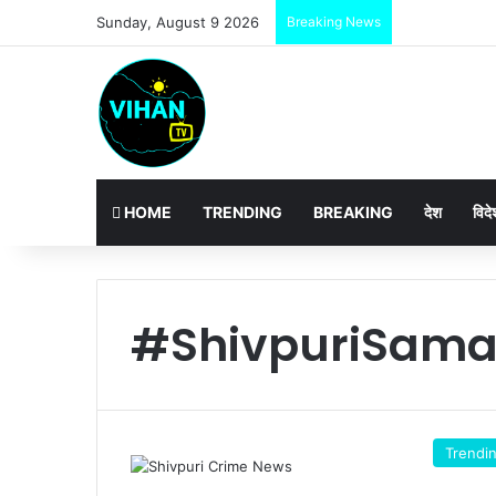
Sunday, August 9 2026
Breaking News
HOME
TRENDING
BREAKING
देश
विदे
#ShivpuriSama
Trendi