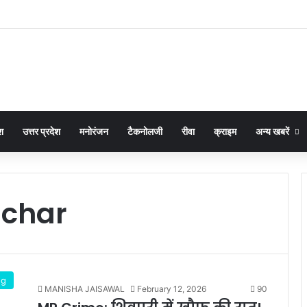
श
उत्तर प्रदेश
मनोरंजन
टैकनोलजी
रीवा
क्राइम
अन्य खबरें
char
ng
MANISHA JAISAWAL
February 12, 2026
90