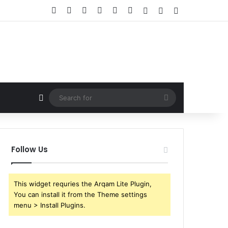
Facebook
X
YouTube
Instagram
Telegram
WhatsApp
Log In
Random Article
Sidebar
Random Article
Search
for
Follow Us
This widget requries the Arqam Lite Plugin,
You can install it from the Theme settings
menu > Install Plugins.