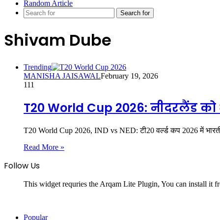
Random Article
Search for
Shivam Dube
Trending
MANISHA JAISAWAL
February 19, 2026
111
T20 World Cup 2026: नीदरलैंड को धू
T20 World Cup 2026, IND vs NED: टी20 वर्ल्ड कप 2026 में भार
Read More »
Follow Us
This widget requries the Arqam Lite Plugin, You can install it 
Popular