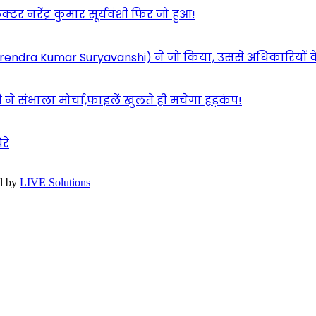
 नरेंद्र कुमार सूर्यवंशी फिर जो हुआ!
शी(Narendra Kumar Suryavanshi) ने जो किया, उससे अधिकारियों 
ने संभाला मोर्चा,फाइलें खुलते ही मचेगा हड़कंप!
रे
d by
LIVE Solutions