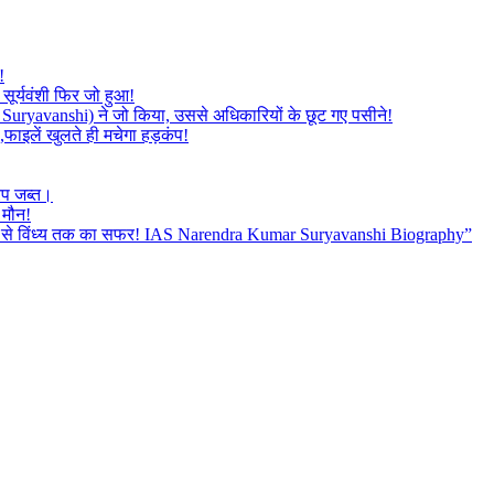
!
सूर्यवंशी फिर जो हुआ!
mar Suryavanshi) ने जो किया, उससे अधिकारियों के छूट गए पसीने!
,फाइलें खुलते ही मचेगा हड़कंप!
रप जब्त।
 मौन!
बैतूल से विंध्य तक का सफर! IAS Narendra Kumar Suryavanshi Biography”