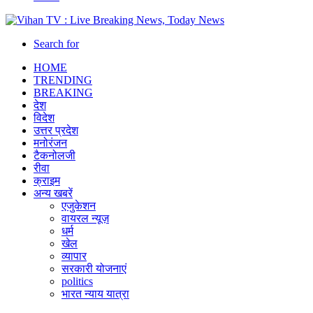
Search for
HOME
TRENDING
BREAKING
देश
विदेश
उत्तर प्रदेश
मनोरंजन
टैकनोलजी
रीवा
क्राइम
अन्य खबरें
एजुकेशन
वायरल न्यूज़
धर्म
खेल
व्यापार
सरकारी योजनाएं
politics
भारत न्याय यात्रा