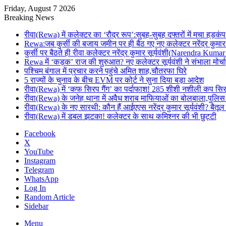
Friday, August 7 2026
Breaking News
रीवा(Rewa) में कलेक्टर का ‘रौद्र रूप’:सुबह-सुबह दफ्तरों में मचा हड़कंप
Rewa:जब कुर्सी की बजाय जमीन पर ही बैठ गए नए कलेक्टर नरेंद्र कुमार 
कुर्सी पर बैठते ही रीवा कलेक्टर नरेंद्र कुमार सूर्यवंशी(Narendra Ku
Rewa में ‘कड़क’ राज की शुरुआत? नए कलेक्टर सूर्यवंशी ने संभाला मोर्चा
पश्चिम बंगाल में प्रचार करने पहुंचे अमित शाह,चौतरफा घिरे
5 राज्यों के चुनाव के बीच EVM पर कोर्ट ने सुना दिया बड़ा आदेश
रीवा(Rewa) में ‘कफ सिरप गैंग’ का पर्दाफाश! 285 शीशी नशीली कप सि
रीवा(Rewa) के जनेह थाना में अवैध शराब माफियाओं का बोलबाला,पुलिस
रीवा(Rewa) के नए सारथी: कौन हैं आईएएस नरेंद्र कुमार सूर्यवंशी? 
रीवा(Rewa) में डबल झटका! कलेक्टर के साथ कमिश्नर की भी छुट्टी
Facebook
X
YouTube
Instagram
Telegram
WhatsApp
Log In
Random Article
Sidebar
Menu