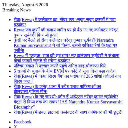
Thursday, August 6 2026
Breaking News
रीवा(Rewa) में कलेक्टर का ‘रौद्र रूप’:सुबह-सुबह दफ्तरों में मचा
हड़कंप!
Rewa:जब कुर्सी की बजाय जमीन पर ही बैठ गए नए कलेक्टर नरेंद्र
कुमार सूर्यवंशी फिर जो हुआ!
कुर्सी पर बैठते ही रीवा कलेक्टर नरेंद्र कुमार सूर्यवंशी(Narendra
Kumar Suryavanshi) ने जो किया, उससे अधिकारियों के छूट गए
पसीने!
Rewa में ‘कड़क’ राज की शुरुआत? नए कलेक्टर सूर्यवंशी ने संभाला
मोर्चा,फाइलें खुलते ही मचेगा हड़कंप!
पश्चिम बंगाल में प्रचार करने पहुंचे अमित शाह,चौतरफा घिरे
5 राज्यों के चुनाव के बीच EVM पर कोर्ट ने सुना दिया बड़ा आदेश
रीवा(Rewa) में ‘कफ सिरप गैंग’ का पर्दाफाश! 285 शीशी नशीली कप
सिरप जब्त।
रीवा(Rewa) के जनेह थाना में अवैध शराब माफियाओं का
बोलबाला,पुलिस मौन!
रीवा(Rewa) के नए सारथी: कौन हैं आईएएस नरेंद्र कुमार सूर्यवंशी?
बैतूल से विंध्य तक का सफर! IAS Narendra Kumar Suryavanshi
Biography”
रीवा(Rewa) में डबल झटका! कलेक्टर के साथ कमिश्नर की भी छुट्टी
Facebook
X