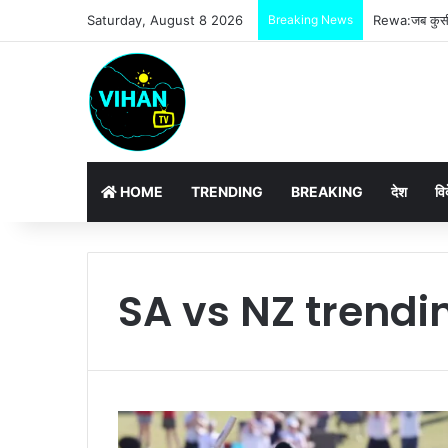
Saturday, August 8 2026
Breaking News
Rewa:जब कुर्सी
HOME
TRENDING
BREAKING
देश
वि
SA vs NZ trendi