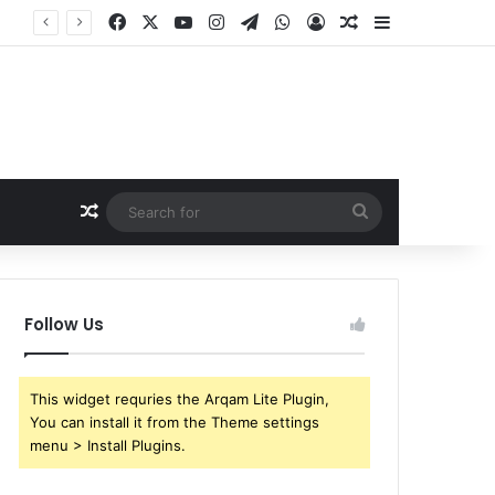
Facebook
X
YouTube
Instagram
Telegram
WhatsApp
Log In
Random Article
Sidebar
Random Article
Search
for
Follow Us
This widget requries the Arqam Lite Plugin,
You can install it from the Theme settings
menu > Install Plugins.