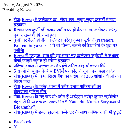
Friday, August 7 2026
Breaking News
रीवा(Rewa) में कलेक्टर का ‘रौद्र रूप’:सुबह-सुबह दफ्तरों में मचा
हड़कंप!
Rewa:जब कुर्सी की बजाय जमीन पर ही बैठ गए नए कलेक्टर नरेंद्र
कुमार सूर्यवंशी फिर जो हुआ!
कुर्सी पर बैठते ही रीवा कलेक्टर नरेंद्र कुमार सूर्यवंशी(Narendra
Kumar Suryavanshi) ने जो किया, उससे अधिकारियों के छूट गए
पसीने!
Rewa में ‘कड़क’ राज की शुरुआत? नए कलेक्टर सूर्यवंशी ने संभाला
मोर्चा,फाइलें खुलते ही मचेगा हड़कंप!
पश्चिम बंगाल में प्रचार करने पहुंचे अमित शाह,चौतरफा घिरे
5 राज्यों के चुनाव के बीच EVM पर कोर्ट ने सुना दिया बड़ा आदेश
रीवा(Rewa) में ‘कफ सिरप गैंग’ का पर्दाफाश! 285 शीशी नशीली कप
सिरप जब्त।
रीवा(Rewa) के जनेह थाना में अवैध शराब माफियाओं का
बोलबाला,पुलिस मौन!
रीवा(Rewa) के नए सारथी: कौन हैं आईएएस नरेंद्र कुमार सूर्यवंशी?
बैतूल से विंध्य तक का सफर! IAS Narendra Kumar Suryavanshi
Biography”
रीवा(Rewa) में डबल झटका! कलेक्टर के साथ कमिश्नर की भी छुट्टी
Facebook
X