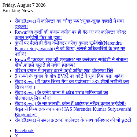
Friday, August 7 2026
Breaking News
रीवा(Rewa) में कलेक्टर का ‘रौद्र रूप’:सुबह-सुबह दफ्तरों में मचा
हड़कंप!
Rewa:जब कुर्सी की बजाय जमीन पर ही बैठ गए नए कलेक्टर नरेंद्र
कुमार सूर्यवंशी फिर जो हुआ!
कुर्सी पर बैठते ही रीवा कलेक्टर नरेंद्र कुमार सूर्यवंशी(Narendra
Kumar Suryavanshi) ने जो किया, उससे अधिकारियों के छूट गए
पसीने!
Rewa में ‘कड़क’ राज की शुरुआत? नए कलेक्टर सूर्यवंशी ने संभाला
मोर्चा,फाइलें खुलते ही मचेगा हड़कंप!
पश्चिम बंगाल में प्रचार करने पहुंचे अमित शाह,चौतरफा घिरे
5 राज्यों के चुनाव के बीच EVM पर कोर्ट ने सुना दिया बड़ा आदेश
रीवा(Rewa) में ‘कफ सिरप गैंग’ का पर्दाफाश! 285 शीशी नशीली कप
सिरप जब्त।
रीवा(Rewa) के जनेह थाना में अवैध शराब माफियाओं का
बोलबाला,पुलिस मौन!
रीवा(Rewa) के नए सारथी: कौन हैं आईएएस नरेंद्र कुमार सूर्यवंशी?
बैतूल से विंध्य तक का सफर! IAS Narendra Kumar Suryavanshi
Biography”
रीवा(Rewa) में डबल झटका! कलेक्टर के साथ कमिश्नर की भी छुट्टी
Facebook
X