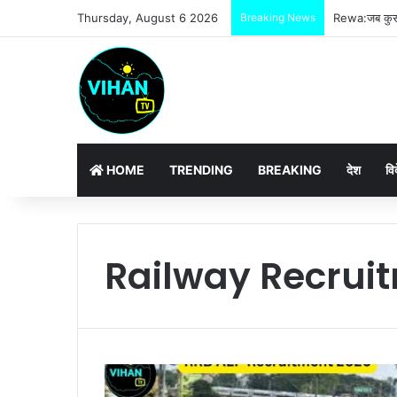
Thursday, August 6 2026
Breaking News
Rewa:जब कुर्सी
HOME
TRENDING
BREAKING
देश
वि
Railway Recrui