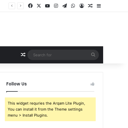
Facebook
X
YouTube
Instagram
Telegram
WhatsApp
Log In
Random Article
Sidebar
Random Article
Search
for
Follow Us
This widget requries the Arqam Lite Plugin,
You can install it from the Theme settings
menu > Install Plugins.