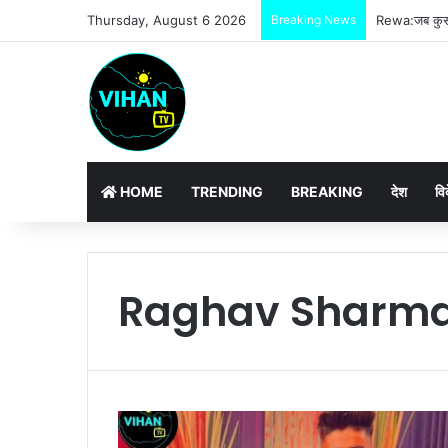
Thursday, August 6 2026
Breaking News
Rewa:जब कुर्सी
HOME
TRENDING
BREAKING
देश
वि
Raghav Sharm