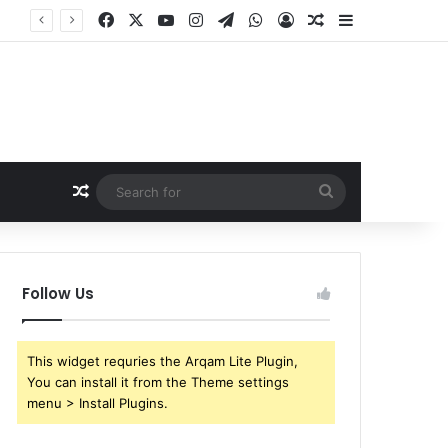
Facebook
X
YouTube
Instagram
Telegram
WhatsApp
Log In
Random Article
Sidebar
Random Article
Search
for
Follow Us
This widget requries the Arqam Lite Plugin,
You can install it from the Theme settings
menu > Install Plugins.