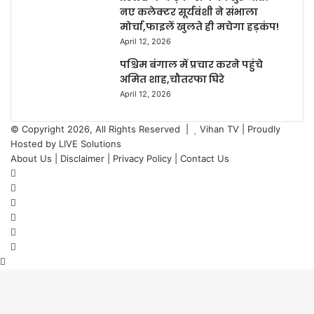
नए कलेक्टर सूर्यवंशी ने संभाला
मोर्चा,फाइलें खुलते ही मचेगा हड़कंप!
April 12, 2026
पश्चिम बंगाल में प्रचार करने पहुंचे
अमित शाह,चौतरफा घिरे
April 12, 2026
© Copyright 2026, All Rights Reserved |
Vihan TV
| Proudly
Hosted by
LIVE Solutions
About Us |
Disclaimer |
Privacy Policy |
Contact Us
Facebook
X
YouTube
Instagram
Telegram
WhatsApp
Back
to
top
button