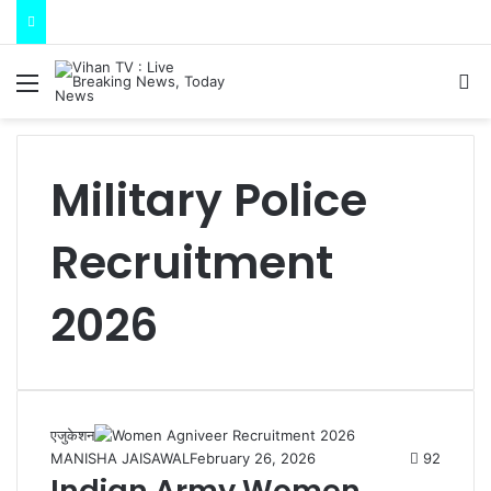
Menu
S
Military Police
Recruitment
2026
एजुकेशन
MANISHA JAISAWAL
February 26, 2026
92
Indian Army Women