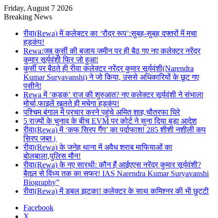
Friday, August 7 2026
Breaking News
रीवा(Rewa) में कलेक्टर का ‘रौद्र रूप’:सुबह-सुबह दफ्तरों में मचा
हड़कंप!
Rewa:जब कुर्सी की बजाय जमीन पर ही बैठ गए नए कलेक्टर नरेंद्र
कुमार सूर्यवंशी फिर जो हुआ!
कुर्सी पर बैठते ही रीवा कलेक्टर नरेंद्र कुमार सूर्यवंशी(Narendra
Kumar Suryavanshi) ने जो किया, उससे अधिकारियों के छूट गए
पसीने!
Rewa में ‘कड़क’ राज की शुरुआत? नए कलेक्टर सूर्यवंशी ने संभाला
मोर्चा,फाइलें खुलते ही मचेगा हड़कंप!
पश्चिम बंगाल में प्रचार करने पहुंचे अमित शाह,चौतरफा घिरे
5 राज्यों के चुनाव के बीच EVM पर कोर्ट ने सुना दिया बड़ा आदेश
रीवा(Rewa) में ‘कफ सिरप गैंग’ का पर्दाफाश! 285 शीशी नशीली कप
सिरप जब्त।
रीवा(Rewa) के जनेह थाना में अवैध शराब माफियाओं का
बोलबाला,पुलिस मौन!
रीवा(Rewa) के नए सारथी: कौन हैं आईएएस नरेंद्र कुमार सूर्यवंशी?
बैतूल से विंध्य तक का सफर! IAS Narendra Kumar Suryavanshi
Biography”
रीवा(Rewa) में डबल झटका! कलेक्टर के साथ कमिश्नर की भी छुट्टी
Facebook
X