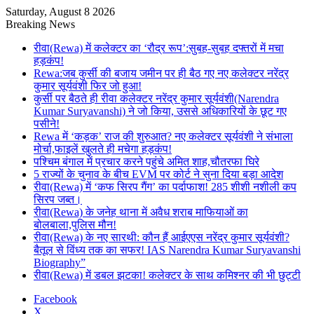
Saturday, August 8 2026
Breaking News
रीवा(Rewa) में कलेक्टर का ‘रौद्र रूप’:सुबह-सुबह दफ्तरों में मचा
हड़कंप!
Rewa:जब कुर्सी की बजाय जमीन पर ही बैठ गए नए कलेक्टर नरेंद्र
कुमार सूर्यवंशी फिर जो हुआ!
कुर्सी पर बैठते ही रीवा कलेक्टर नरेंद्र कुमार सूर्यवंशी(Narendra
Kumar Suryavanshi) ने जो किया, उससे अधिकारियों के छूट गए
पसीने!
Rewa में ‘कड़क’ राज की शुरुआत? नए कलेक्टर सूर्यवंशी ने संभाला
मोर्चा,फाइलें खुलते ही मचेगा हड़कंप!
पश्चिम बंगाल में प्रचार करने पहुंचे अमित शाह,चौतरफा घिरे
5 राज्यों के चुनाव के बीच EVM पर कोर्ट ने सुना दिया बड़ा आदेश
रीवा(Rewa) में ‘कफ सिरप गैंग’ का पर्दाफाश! 285 शीशी नशीली कप
सिरप जब्त।
रीवा(Rewa) के जनेह थाना में अवैध शराब माफियाओं का
बोलबाला,पुलिस मौन!
रीवा(Rewa) के नए सारथी: कौन हैं आईएएस नरेंद्र कुमार सूर्यवंशी?
बैतूल से विंध्य तक का सफर! IAS Narendra Kumar Suryavanshi
Biography”
रीवा(Rewa) में डबल झटका! कलेक्टर के साथ कमिश्नर की भी छुट्टी
Facebook
X