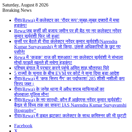
Saturday, August 8 2026
Breaking News
रीवा(Rewa) में कलेक्टर का ‘रौद्र रूप’:सुबह-सुबह दफ्तरों में मचा
हड़कंप!
Rewa:जब कुर्सी की बजाय जमीन पर ही बैठ गए नए कलेक्टर नरेंद्र
कुमार सूर्यवंशी फिर जो हुआ!
कुर्सी पर बैठते ही रीवा कलेक्टर नरेंद्र कुमार सूर्यवंशी(Narendra
Kumar Suryavanshi) ने जो किया, उससे अधिकारियों के छूट गए
पसीने!
Rewa में ‘कड़क’ राज की शुरुआत? नए कलेक्टर सूर्यवंशी ने संभाला
मोर्चा,फाइलें खुलते ही मचेगा हड़कंप!
पश्चिम बंगाल में प्रचार करने पहुंचे अमित शाह,चौतरफा घिरे
5 राज्यों के चुनाव के बीच EVM पर कोर्ट ने सुना दिया बड़ा आदेश
रीवा(Rewa) में ‘कफ सिरप गैंग’ का पर्दाफाश! 285 शीशी नशीली कप
सिरप जब्त।
रीवा(Rewa) के जनेह थाना में अवैध शराब माफियाओं का
बोलबाला,पुलिस मौन!
रीवा(Rewa) के नए सारथी: कौन हैं आईएएस नरेंद्र कुमार सूर्यवंशी?
बैतूल से विंध्य तक का सफर! IAS Narendra Kumar Suryavanshi
Biography”
रीवा(Rewa) में डबल झटका! कलेक्टर के साथ कमिश्नर की भी छुट्टी
Facebook
X