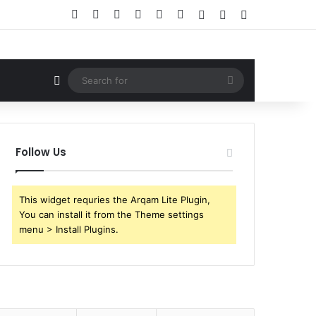
Facebook
X
YouTube
Instagram
Telegram
WhatsApp
Log In
Random Article
Sidebar
Random Article
Search
for
Follow Us
This widget requries the Arqam Lite Plugin,
You can install it from the Theme settings
menu > Install Plugins.