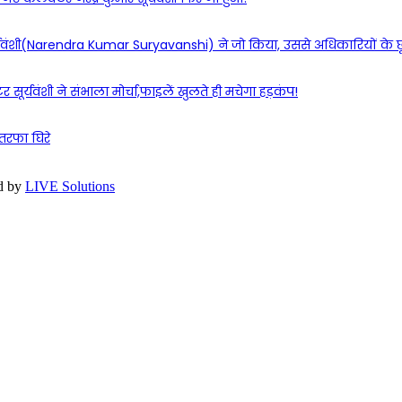
ार सूर्यवंशी(Narendra Kumar Suryavanshi) ने जो किया, उससे अधिकारियों के 
र्यवंशी ने संभाला मोर्चा,फाइलें खुलते ही मचेगा हड़कंप!
ौतरफा घिरे
d by
LIVE Solutions