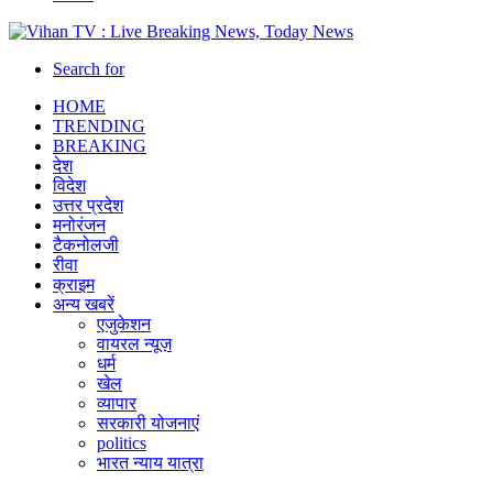
Search for
HOME
TRENDING
BREAKING
देश
विदेश
उत्तर प्रदेश
मनोरंजन
टैकनोलजी
रीवा
क्राइम
अन्य खबरें
एजुकेशन
वायरल न्यूज़
धर्म
खेल
व्यापार
सरकारी योजनाएं
politics
भारत न्याय यात्रा