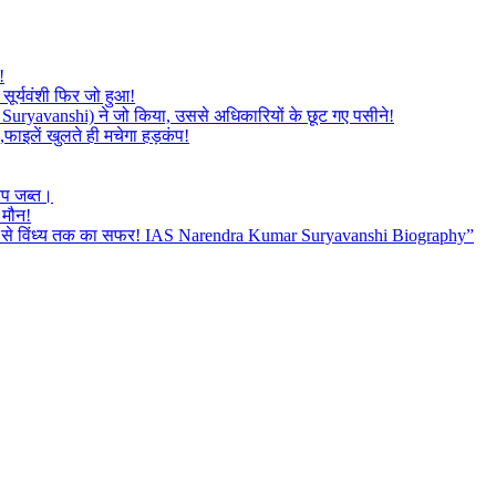
!
सूर्यवंशी फिर जो हुआ!
mar Suryavanshi) ने जो किया, उससे अधिकारियों के छूट गए पसीने!
,फाइलें खुलते ही मचेगा हड़कंप!
रप जब्त।
 मौन!
बैतूल से विंध्य तक का सफर! IAS Narendra Kumar Suryavanshi Biography”