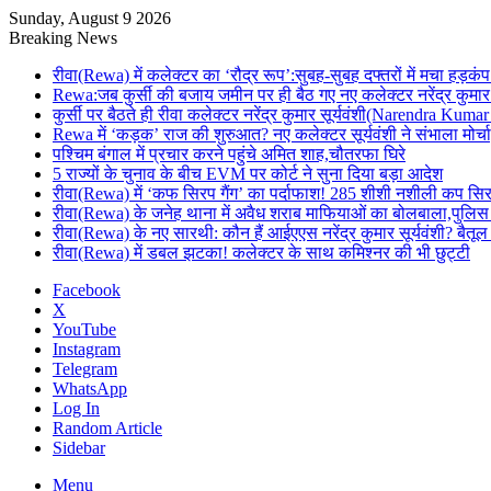
Sunday, August 9 2026
Breaking News
रीवा(Rewa) में कलेक्टर का ‘रौद्र रूप’:सुबह-सुबह दफ्तरों में मचा हड़कंप
Rewa:जब कुर्सी की बजाय जमीन पर ही बैठ गए नए कलेक्टर नरेंद्र कुमार 
कुर्सी पर बैठते ही रीवा कलेक्टर नरेंद्र कुमार सूर्यवंशी(Narendra Ku
Rewa में ‘कड़क’ राज की शुरुआत? नए कलेक्टर सूर्यवंशी ने संभाला मोर्चा
पश्चिम बंगाल में प्रचार करने पहुंचे अमित शाह,चौतरफा घिरे
5 राज्यों के चुनाव के बीच EVM पर कोर्ट ने सुना दिया बड़ा आदेश
रीवा(Rewa) में ‘कफ सिरप गैंग’ का पर्दाफाश! 285 शीशी नशीली कप सि
रीवा(Rewa) के जनेह थाना में अवैध शराब माफियाओं का बोलबाला,पुलिस
रीवा(Rewa) के नए सारथी: कौन हैं आईएएस नरेंद्र कुमार सूर्यवंशी? 
रीवा(Rewa) में डबल झटका! कलेक्टर के साथ कमिश्नर की भी छुट्टी
Facebook
X
YouTube
Instagram
Telegram
WhatsApp
Log In
Random Article
Sidebar
Menu