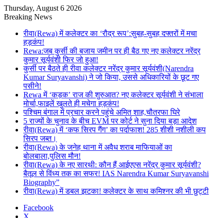
Thursday, August 6 2026
Breaking News
रीवा(Rewa) में कलेक्टर का ‘रौद्र रूप’:सुबह-सुबह दफ्तरों में मचा
हड़कंप!
Rewa:जब कुर्सी की बजाय जमीन पर ही बैठ गए नए कलेक्टर नरेंद्र
कुमार सूर्यवंशी फिर जो हुआ!
कुर्सी पर बैठते ही रीवा कलेक्टर नरेंद्र कुमार सूर्यवंशी(Narendra
Kumar Suryavanshi) ने जो किया, उससे अधिकारियों के छूट गए
पसीने!
Rewa में ‘कड़क’ राज की शुरुआत? नए कलेक्टर सूर्यवंशी ने संभाला
मोर्चा,फाइलें खुलते ही मचेगा हड़कंप!
पश्चिम बंगाल में प्रचार करने पहुंचे अमित शाह,चौतरफा घिरे
5 राज्यों के चुनाव के बीच EVM पर कोर्ट ने सुना दिया बड़ा आदेश
रीवा(Rewa) में ‘कफ सिरप गैंग’ का पर्दाफाश! 285 शीशी नशीली कप
सिरप जब्त।
रीवा(Rewa) के जनेह थाना में अवैध शराब माफियाओं का
बोलबाला,पुलिस मौन!
रीवा(Rewa) के नए सारथी: कौन हैं आईएएस नरेंद्र कुमार सूर्यवंशी?
बैतूल से विंध्य तक का सफर! IAS Narendra Kumar Suryavanshi
Biography”
रीवा(Rewa) में डबल झटका! कलेक्टर के साथ कमिश्नर की भी छुट्टी
Facebook
X