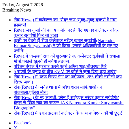
Friday, August 7 2026
Breaking News
रीवा(Rewa) में कलेक्टर का ‘रौद्र रूप’:सुबह-सुबह दफ्तरों में मचा
हड़कंप!
Rewa:जब कुर्सी की बजाय जमीन पर ही बैठ गए नए कलेक्टर नरेंद्र
कुमार सूर्यवंशी फिर जो हुआ!
कुर्सी पर बैठते ही रीवा कलेक्टर नरेंद्र कुमार सूर्यवंशी(Narendra
Kumar Suryavanshi) ने जो किया, उससे अधिकारियों के छूट गए
पसीने!
Rewa में ‘कड़क’ राज की शुरुआत? नए कलेक्टर सूर्यवंशी ने संभाला
मोर्चा,फाइलें खुलते ही मचेगा हड़कंप!
पश्चिम बंगाल में प्रचार करने पहुंचे अमित शाह,चौतरफा घिरे
5 राज्यों के चुनाव के बीच EVM पर कोर्ट ने सुना दिया बड़ा आदेश
रीवा(Rewa) में ‘कफ सिरप गैंग’ का पर्दाफाश! 285 शीशी नशीली कप
सिरप जब्त।
रीवा(Rewa) के जनेह थाना में अवैध शराब माफियाओं का
बोलबाला,पुलिस मौन!
रीवा(Rewa) के नए सारथी: कौन हैं आईएएस नरेंद्र कुमार सूर्यवंशी?
बैतूल से विंध्य तक का सफर! IAS Narendra Kumar Suryavanshi
Biography”
रीवा(Rewa) में डबल झटका! कलेक्टर के साथ कमिश्नर की भी छुट्टी
Facebook
X