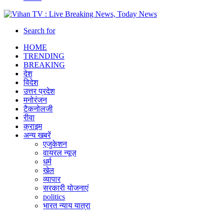
Search for
HOME
TRENDING
BREAKING
देश
विदेश
उत्तर प्रदेश
मनोरंजन
टैकनोलजी
रीवा
क्राइम
अन्य खबरें
एजुकेशन
वायरल न्यूज़
धर्म
खेल
व्यापार
सरकारी योजनाएं
politics
भारत न्याय यात्रा