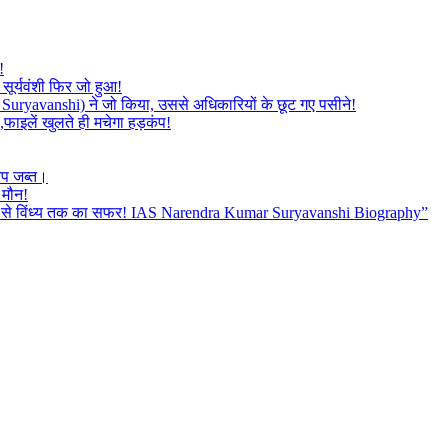
!
सूर्यवंशी फिर जो हुआ!
mar Suryavanshi) ने जो किया, उससे अधिकारियों के छूट गए पसीने!
,फाइलें खुलते ही मचेगा हड़कंप!
रप जब्त।
 मौन!
बैतूल से विंध्य तक का सफर! IAS Narendra Kumar Suryavanshi Biography”