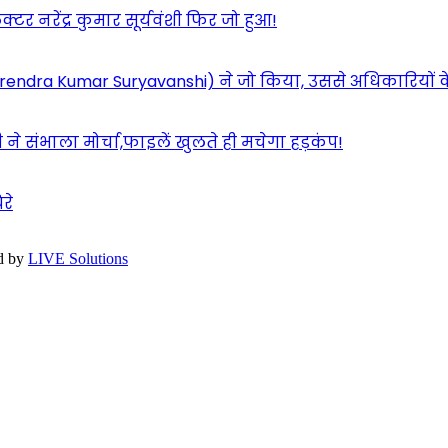
 नरेंद्र कुमार सूर्यवंशी फिर जो हुआ!
शी(Narendra Kumar Suryavanshi) ने जो किया, उससे अधिकारियों 
ने संभाला मोर्चा,फाइलें खुलते ही मचेगा हड़कंप!
रे
d by
LIVE Solutions