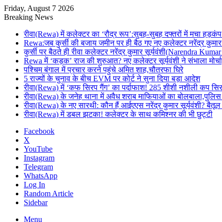
Friday, August 7 2026
Breaking News
रीवा(Rewa) में कलेक्टर का ‘रौद्र रूप’:सुबह-सुबह दफ्तरों में मचा हड़कंप
Rewa:जब कुर्सी की बजाय जमीन पर ही बैठ गए नए कलेक्टर नरेंद्र कुमार 
कुर्सी पर बैठते ही रीवा कलेक्टर नरेंद्र कुमार सूर्यवंशी(Narendra Ku
Rewa में ‘कड़क’ राज की शुरुआत? नए कलेक्टर सूर्यवंशी ने संभाला मोर्चा
पश्चिम बंगाल में प्रचार करने पहुंचे अमित शाह,चौतरफा घिरे
5 राज्यों के चुनाव के बीच EVM पर कोर्ट ने सुना दिया बड़ा आदेश
रीवा(Rewa) में ‘कफ सिरप गैंग’ का पर्दाफाश! 285 शीशी नशीली कप सि
रीवा(Rewa) के जनेह थाना में अवैध शराब माफियाओं का बोलबाला,पुलिस
रीवा(Rewa) के नए सारथी: कौन हैं आईएएस नरेंद्र कुमार सूर्यवंशी? 
रीवा(Rewa) में डबल झटका! कलेक्टर के साथ कमिश्नर की भी छुट्टी
Facebook
X
YouTube
Instagram
Telegram
WhatsApp
Log In
Random Article
Sidebar
Menu