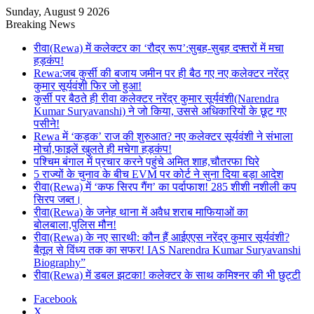
Sunday, August 9 2026
Breaking News
रीवा(Rewa) में कलेक्टर का ‘रौद्र रूप’:सुबह-सुबह दफ्तरों में मचा
हड़कंप!
Rewa:जब कुर्सी की बजाय जमीन पर ही बैठ गए नए कलेक्टर नरेंद्र
कुमार सूर्यवंशी फिर जो हुआ!
कुर्सी पर बैठते ही रीवा कलेक्टर नरेंद्र कुमार सूर्यवंशी(Narendra
Kumar Suryavanshi) ने जो किया, उससे अधिकारियों के छूट गए
पसीने!
Rewa में ‘कड़क’ राज की शुरुआत? नए कलेक्टर सूर्यवंशी ने संभाला
मोर्चा,फाइलें खुलते ही मचेगा हड़कंप!
पश्चिम बंगाल में प्रचार करने पहुंचे अमित शाह,चौतरफा घिरे
5 राज्यों के चुनाव के बीच EVM पर कोर्ट ने सुना दिया बड़ा आदेश
रीवा(Rewa) में ‘कफ सिरप गैंग’ का पर्दाफाश! 285 शीशी नशीली कप
सिरप जब्त।
रीवा(Rewa) के जनेह थाना में अवैध शराब माफियाओं का
बोलबाला,पुलिस मौन!
रीवा(Rewa) के नए सारथी: कौन हैं आईएएस नरेंद्र कुमार सूर्यवंशी?
बैतूल से विंध्य तक का सफर! IAS Narendra Kumar Suryavanshi
Biography”
रीवा(Rewa) में डबल झटका! कलेक्टर के साथ कमिश्नर की भी छुट्टी
Facebook
X