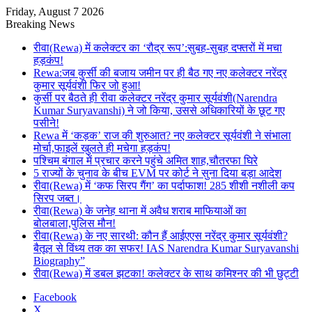
Friday, August 7 2026
Breaking News
रीवा(Rewa) में कलेक्टर का ‘रौद्र रूप’:सुबह-सुबह दफ्तरों में मचा
हड़कंप!
Rewa:जब कुर्सी की बजाय जमीन पर ही बैठ गए नए कलेक्टर नरेंद्र
कुमार सूर्यवंशी फिर जो हुआ!
कुर्सी पर बैठते ही रीवा कलेक्टर नरेंद्र कुमार सूर्यवंशी(Narendra
Kumar Suryavanshi) ने जो किया, उससे अधिकारियों के छूट गए
पसीने!
Rewa में ‘कड़क’ राज की शुरुआत? नए कलेक्टर सूर्यवंशी ने संभाला
मोर्चा,फाइलें खुलते ही मचेगा हड़कंप!
पश्चिम बंगाल में प्रचार करने पहुंचे अमित शाह,चौतरफा घिरे
5 राज्यों के चुनाव के बीच EVM पर कोर्ट ने सुना दिया बड़ा आदेश
रीवा(Rewa) में ‘कफ सिरप गैंग’ का पर्दाफाश! 285 शीशी नशीली कप
सिरप जब्त।
रीवा(Rewa) के जनेह थाना में अवैध शराब माफियाओं का
बोलबाला,पुलिस मौन!
रीवा(Rewa) के नए सारथी: कौन हैं आईएएस नरेंद्र कुमार सूर्यवंशी?
बैतूल से विंध्य तक का सफर! IAS Narendra Kumar Suryavanshi
Biography”
रीवा(Rewa) में डबल झटका! कलेक्टर के साथ कमिश्नर की भी छुट्टी
Facebook
X