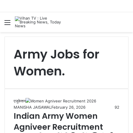
Menu
S
Army Jobs for
Women.
एजुकेशन
MANISHA JAISAWAL
February 26, 2026
92
Indian Army Women
Agniveer Recruitment