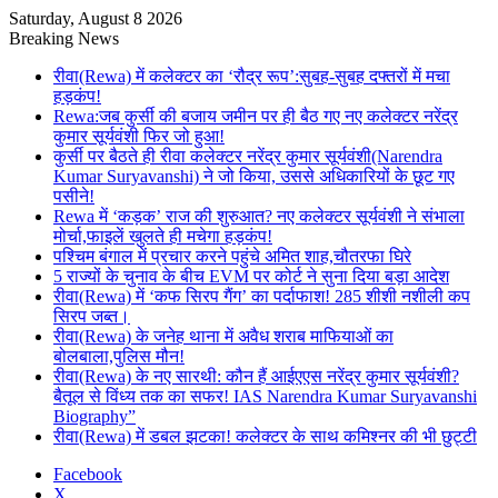
Saturday, August 8 2026
Breaking News
रीवा(Rewa) में कलेक्टर का ‘रौद्र रूप’:सुबह-सुबह दफ्तरों में मचा
हड़कंप!
Rewa:जब कुर्सी की बजाय जमीन पर ही बैठ गए नए कलेक्टर नरेंद्र
कुमार सूर्यवंशी फिर जो हुआ!
कुर्सी पर बैठते ही रीवा कलेक्टर नरेंद्र कुमार सूर्यवंशी(Narendra
Kumar Suryavanshi) ने जो किया, उससे अधिकारियों के छूट गए
पसीने!
Rewa में ‘कड़क’ राज की शुरुआत? नए कलेक्टर सूर्यवंशी ने संभाला
मोर्चा,फाइलें खुलते ही मचेगा हड़कंप!
पश्चिम बंगाल में प्रचार करने पहुंचे अमित शाह,चौतरफा घिरे
5 राज्यों के चुनाव के बीच EVM पर कोर्ट ने सुना दिया बड़ा आदेश
रीवा(Rewa) में ‘कफ सिरप गैंग’ का पर्दाफाश! 285 शीशी नशीली कप
सिरप जब्त।
रीवा(Rewa) के जनेह थाना में अवैध शराब माफियाओं का
बोलबाला,पुलिस मौन!
रीवा(Rewa) के नए सारथी: कौन हैं आईएएस नरेंद्र कुमार सूर्यवंशी?
बैतूल से विंध्य तक का सफर! IAS Narendra Kumar Suryavanshi
Biography”
रीवा(Rewa) में डबल झटका! कलेक्टर के साथ कमिश्नर की भी छुट्टी
Facebook
X