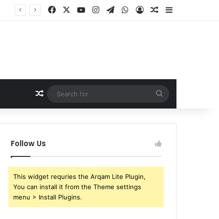
Facebook
X
YouTube
Instagram
Telegram
WhatsApp
Log In
Random Article
Sidebar
कुर्सी पर बैठते ही रीवा कलेक्टर नरेंद्र कुमार सूर्यवंशी(Narendra Kumar Suryavanshi) ने जो किया, उससे अधिकारियों के छूट गए पसीने!
Random Article
Search
for
Follow Us
This widget requries the Arqam Lite Plugin,
You can install it from the Theme settings
menu > Install Plugins.