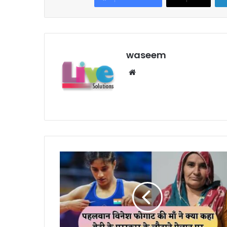
waseem
We
bsi
te