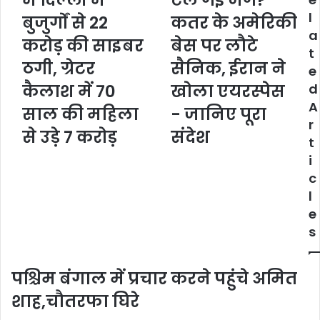
में दिल्ली में
टल गई जंग?
l
बुजुर्गों से 22
कतर के अमेरिकी
a
करोड़ की साइबर
बेस पर लौटे
t
ठगी, ग्रेटर
सैनिक, ईरान ने
e
कैलाश में 70
खोला एयरस्पेस
d
A
साल की महिला
- जानिए पूरा
r
से उड़े 7 करोड़
संदेश
t
i
c
l
e
s
पश्चिम बंगाल में प्रचार करने पहुंचे अमित
शाह,चौतरफा घिरे