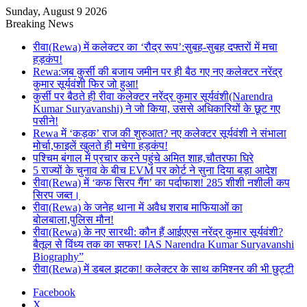
Sunday, August 9 2026
Breaking News
रीवा(Rewa) में कलेक्टर का ‘रौद्र रूप’:सुबह-सुबह दफ्तरों में मचा
हड़कंप!
Rewa:जब कुर्सी की बजाय जमीन पर ही बैठ गए नए कलेक्टर नरेंद्र
कुमार सूर्यवंशी फिर जो हुआ!
कुर्सी पर बैठते ही रीवा कलेक्टर नरेंद्र कुमार सूर्यवंशी(Narendra
Kumar Suryavanshi) ने जो किया, उससे अधिकारियों के छूट गए
पसीने!
Rewa में ‘कड़क’ राज की शुरुआत? नए कलेक्टर सूर्यवंशी ने संभाला
मोर्चा,फाइलें खुलते ही मचेगा हड़कंप!
पश्चिम बंगाल में प्रचार करने पहुंचे अमित शाह,चौतरफा घिरे
5 राज्यों के चुनाव के बीच EVM पर कोर्ट ने सुना दिया बड़ा आदेश
रीवा(Rewa) में ‘कफ सिरप गैंग’ का पर्दाफाश! 285 शीशी नशीली कप
सिरप जब्त।
रीवा(Rewa) के जनेह थाना में अवैध शराब माफियाओं का
बोलबाला,पुलिस मौन!
रीवा(Rewa) के नए सारथी: कौन हैं आईएएस नरेंद्र कुमार सूर्यवंशी?
बैतूल से विंध्य तक का सफर! IAS Narendra Kumar Suryavanshi
Biography”
रीवा(Rewa) में डबल झटका! कलेक्टर के साथ कमिश्नर की भी छुट्टी
Facebook
X