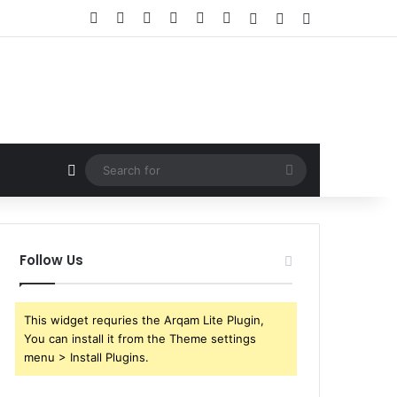
Facebook
X
YouTube
Instagram
Telegram
WhatsApp
Log In
Random Article
Sidebar
Random Article
Search
for
Follow Us
This widget requries the Arqam Lite Plugin,
You can install it from the Theme settings
menu > Install Plugins.