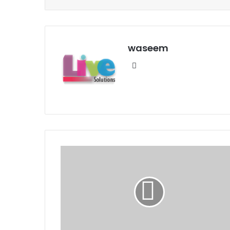
waseem
We
bsi
te