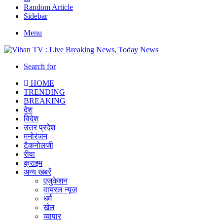
Random Article
Sidebar
Menu
Search for
HOME
TRENDING
BREAKING
देश
विदेश
उत्तर प्रदेश
मनोरंजन
टैकनोलजी
रीवा
क्राइम
अन्य खबरें
एजुकेशन
वायरल न्यूज़
धर्म
खेल
व्यापार