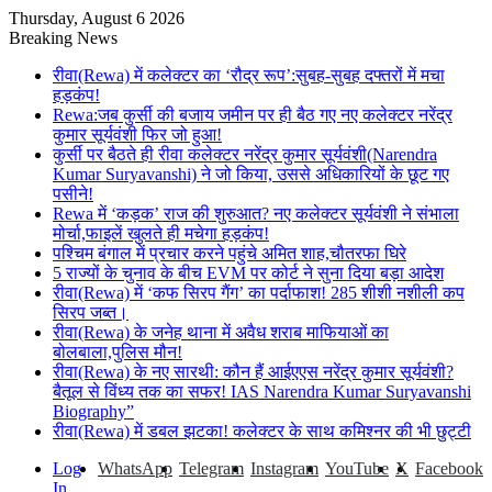
Thursday, August 6 2026
Breaking News
रीवा(Rewa) में कलेक्टर का ‘रौद्र रूप’:सुबह-सुबह दफ्तरों में मचा
हड़कंप!
Rewa:जब कुर्सी की बजाय जमीन पर ही बैठ गए नए कलेक्टर नरेंद्र
कुमार सूर्यवंशी फिर जो हुआ!
कुर्सी पर बैठते ही रीवा कलेक्टर नरेंद्र कुमार सूर्यवंशी(Narendra
Kumar Suryavanshi) ने जो किया, उससे अधिकारियों के छूट गए
पसीने!
Rewa में ‘कड़क’ राज की शुरुआत? नए कलेक्टर सूर्यवंशी ने संभाला
मोर्चा,फाइलें खुलते ही मचेगा हड़कंप!
पश्चिम बंगाल में प्रचार करने पहुंचे अमित शाह,चौतरफा घिरे
5 राज्यों के चुनाव के बीच EVM पर कोर्ट ने सुना दिया बड़ा आदेश
रीवा(Rewa) में ‘कफ सिरप गैंग’ का पर्दाफाश! 285 शीशी नशीली कप
सिरप जब्त।
रीवा(Rewa) के जनेह थाना में अवैध शराब माफियाओं का
बोलबाला,पुलिस मौन!
रीवा(Rewa) के नए सारथी: कौन हैं आईएएस नरेंद्र कुमार सूर्यवंशी?
बैतूल से विंध्य तक का सफर! IAS Narendra Kumar Suryavanshi
Biography”
रीवा(Rewa) में डबल झटका! कलेक्टर के साथ कमिश्नर की भी छुट्टी
Log
WhatsApp
Telegram
Instagram
YouTube
X
Facebook
In