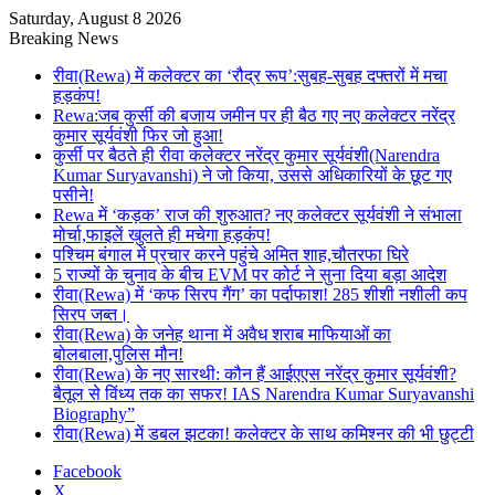
Saturday, August 8 2026
Breaking News
रीवा(Rewa) में कलेक्टर का ‘रौद्र रूप’:सुबह-सुबह दफ्तरों में मचा
हड़कंप!
Rewa:जब कुर्सी की बजाय जमीन पर ही बैठ गए नए कलेक्टर नरेंद्र
कुमार सूर्यवंशी फिर जो हुआ!
कुर्सी पर बैठते ही रीवा कलेक्टर नरेंद्र कुमार सूर्यवंशी(Narendra
Kumar Suryavanshi) ने जो किया, उससे अधिकारियों के छूट गए
पसीने!
Rewa में ‘कड़क’ राज की शुरुआत? नए कलेक्टर सूर्यवंशी ने संभाला
मोर्चा,फाइलें खुलते ही मचेगा हड़कंप!
पश्चिम बंगाल में प्रचार करने पहुंचे अमित शाह,चौतरफा घिरे
5 राज्यों के चुनाव के बीच EVM पर कोर्ट ने सुना दिया बड़ा आदेश
रीवा(Rewa) में ‘कफ सिरप गैंग’ का पर्दाफाश! 285 शीशी नशीली कप
सिरप जब्त।
रीवा(Rewa) के जनेह थाना में अवैध शराब माफियाओं का
बोलबाला,पुलिस मौन!
रीवा(Rewa) के नए सारथी: कौन हैं आईएएस नरेंद्र कुमार सूर्यवंशी?
बैतूल से विंध्य तक का सफर! IAS Narendra Kumar Suryavanshi
Biography”
रीवा(Rewa) में डबल झटका! कलेक्टर के साथ कमिश्नर की भी छुट्टी
Facebook
X